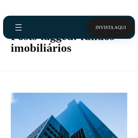
Home
fundos imobiliários
INVISTA AQUI
Posts tagged: fundos
imobiliários